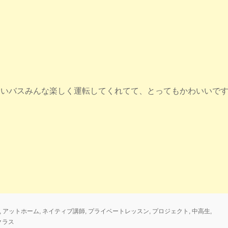
さいバスみんな楽しく運転してくれてて、とってもかわいいで
,
アットホーム
,
ネイティブ講師
,
プライベートレッスン
,
プロジェクト
,
中高生
,
クラス