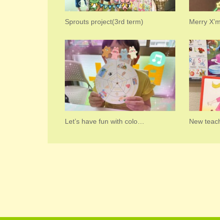
Sprouts project(3rd term)
Merry X’
Let’s have fun with colo…
New teac