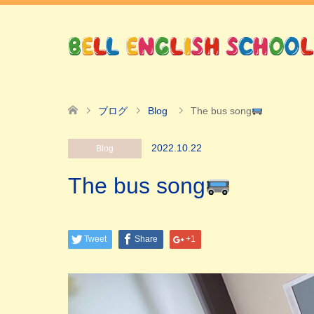
ブログ
Blog
The bus song
2022.10.22
Blog
The bus song
Tweet
Share
+1