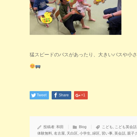
猛スピードのバスがあったり、大きいバスや小
Tweet
Share
+1
投稿者:
和田
Blog
こども
,
こども英会話
体験無料
,
名古屋
,
天白区
,
小学生
,
緑区
,
習い事
,
英会話
,
親子