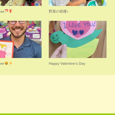
mas
野菜の収穫♪
her
Happy Valentine’s Day