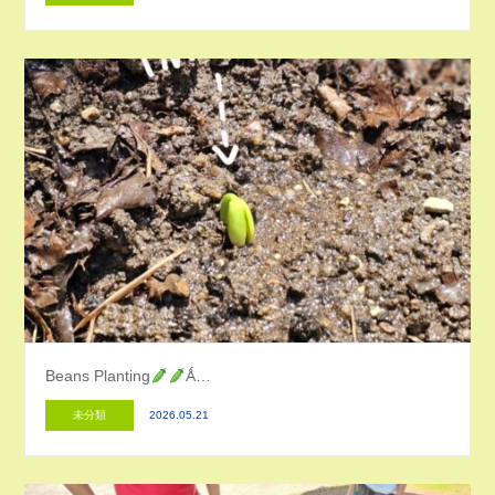
Beans Planting
Ǻ…
未分類
2026.05.21