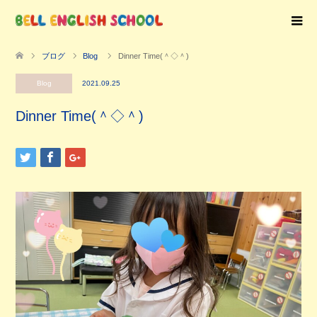
ブログ
Blog
Dinner Time(＾◇＾)
Blog
2021.09.25
Dinner Time(＾◇＾)