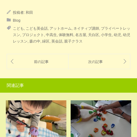
投稿者:
和田
Blog
こども
,
こども英会話
,
アットホーム
,
ネイティブ講師
,
プライベートレッ
スン
,
プロジェクト
,
中高生
,
体験無料
,
名古屋
,
天白区
,
小学生
,
幼児
,
幼児
レッスン
,
森の中
,
緑区
,
英会話
,
親子クラス
関連記事