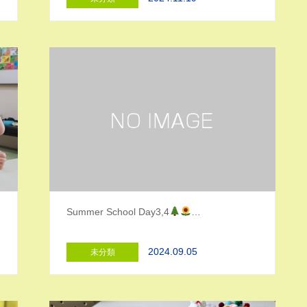
Summer School Day3,4
…
2024.09.05
未分類